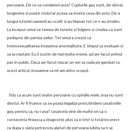
persoane. De ce sa condamni asta? Cuplurile gay sunt, de obicei,
longevive si poate
restul
ar putea sa invete ceva din asta. De-a
lungul istoriei oamenii au ocolit si au blamat tot ce n-au inteles.
La inceput omul se temea de tunete si fulgere si credea ca sunt
pedepse din partea zeilor. Tot omul a crezut ca
homosexualitatea inseamna anormalitate. E timpul sa evoluam si
sa acceptam. Eu ii sustin de mai multa vreme, azi am facut primul
pas in public. Daca am facut macar un om sa cada pe ganduri cu
acest articol, inseamna ca mi-am atins scopul.
Stiu ca acum sunt multe persoane cu opiniile mele, insa nu sunt
destui. Ar fi frumos sa se poata legaliza pretutindeni casatoriile
gay, pentru ca, nu-i asa? casatoria vine de multe ori ca o
consecinta fireasca a dragostei, plus ca e trist si total incorect
ca dupa o viata petrecuta alaturi de persoana iubita sa n-ai