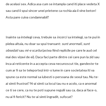
de acelasi sex. Adica asa cum se intampla cand iti place vedeta X
sau cand ii spui sincer unei prietene ca rochia aia ii vine beton!
Asta pare cuiva condamnabil?
Inainte sa intelegi ceva, trebuie sa
incerci
sa intelegi, sa te pui in
pielea altuia, nu doar sa spui transant:
sunt anormali, sunt
obsedati
sau
mi-e scarba
(astea fiind replicile pe care le aud cel
mai des vizavi de ei). Daca faci parte dintre cei care pun la zid sau
inca ai reticente in a accepta ceva necunoscut tie, gandeste-te
cum ar fi sa te teleportezi intr-o lume in care societatea iti va
spune ca este normal sa iubesti o persoana de sexul tau. Nu te-
ai simti frustrat? N-ai simti ca locul tau nu e acolo, ca e anormal
ce ti se cere, ca nu te poti supune regulii sau ca, daca ai face-o,
nu ai fi fericit? Nu te-ai simti ingradit, sufocat?