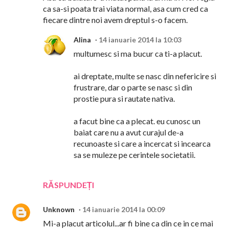
ca sa-si poata trai viata normal, asa cum cred ca
fiecare dintre noi avem dreptul s-o facem.
Alina
14 ianuarie 2014 la 10:03
multumesc si ma bucur ca ti-a placut.
ai dreptate, multe se nasc din nefericire si
frustrare, dar o parte se nasc si din
prostie pura si rautate nativa.
a facut bine ca a plecat. eu cunosc un
baiat care nu a avut curajul de-a
recunoaste si care a incercat si incearca
sa se muleze pe cerintele societatii.
RĂSPUNDEȚI
Unknown
14 ianuarie 2014 la 00:09
Mi-a placut articolul...ar fi bine ca din ce in ce mai