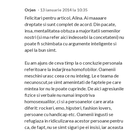
Orjen
13 ianuarie 2014 la 10:35
Felicitari pentru articol, Alina. Ai maaaare
dreptate si sunt complet de acord. Din pacate,
insa, mentalitatea obtuza a majoritatii semenilor
nostri (si ma refer aici indeosebi la concetateni) nu
poate fi schimbata cu argumente inteligente si
apel la bun simt.
Eu am ajuns de ceva timp la o concluzie personala
referitoare la indarjirea homofobilor. Oamenii
meschini urasc ceea ce nu inteleg. Le e teama de
necunoscut,se simt amenintati de faptele pe care
mintea lor nu le poate cuprinde. De aici agresiunile
fizice si verbale nu numai impotriva
homosexualilor, ci si a persoanelor care arata
diferit: rockeri, emo, hipsteri, fashion lovers,
persoane cu handicap etc. Oamenii ingusti se
refugiaza in ridiculizarea acestor persoane pentru
ca, de fapt, nu se simt siguri pe ei insisi, iar aceasta