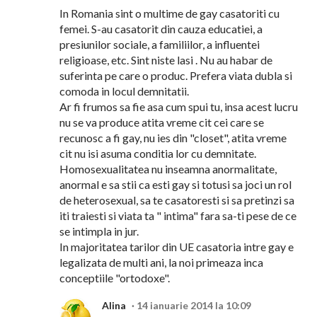
In Romania sint o multime de gay casatoriti cu
femei. S-au casatorit din cauza educatiei, a
presiunilor sociale, a familiilor, a influentei
religioase, etc. Sint niste lasi . Nu au habar de
suferinta pe care o produc. Prefera viata dubla si
comoda in locul demnitatii.
Ar fi frumos sa fie asa cum spui tu, insa acest lucru
nu se va produce atita vreme cit cei care se
recunosc a fi gay, nu ies din "closet", atita vreme
cit nu isi asuma conditia lor cu demnitate.
Homosexualitatea nu inseamna anormalitate,
anormal e sa stii ca esti gay si totusi sa joci un rol
de heterosexual, sa te casatoresti si sa pretinzi sa
iti traiesti si viata ta " intima" fara sa-ti pese de ce
se intimpla in jur.
In majoritatea tarilor din UE casatoria intre gay e
legalizata de multi ani, la noi primeaza inca
conceptiile "ortodoxe".
Alina
14 ianuarie 2014 la 10:09