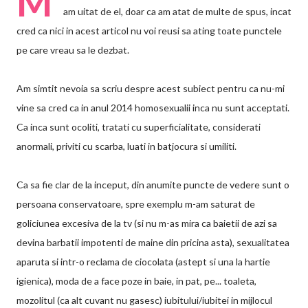
M
am uitat de el, doar ca am atat de multe de spus, incat
cred ca nici in acest articol nu voi reusi sa ating toate punctele
pe care vreau sa le dezbat.
Am simtit nevoia sa scriu despre acest subiect pentru ca nu-mi
vine sa cred ca in anul 2014 homosexualii inca nu sunt acceptati.
Ca inca sunt ocoliti, tratati cu superficialitate, considerati
anormali, priviti cu scarba, luati in batjocura si umiliti.
Ca sa fie clar de la inceput, din anumite puncte de vedere sunt o
persoana conservatoare, spre exemplu m-am saturat de
goliciunea excesiva de la tv (si nu m-as mira ca baietii de azi sa
devina barbatii impotenti de maine din pricina asta), sexualitatea
aparuta si intr-o reclama de ciocolata (astept si una la hartie
igienica), moda de a face poze in baie, in pat, pe... toaleta,
mozolitul (ca alt cuvant nu gasesc) iubitului/iubitei in mijlocul