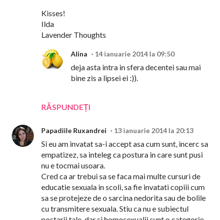
Kisses!
Ilda
Lavender Thoughts
Alina
14 ianuarie 2014 la 09:50
deja asta intra in sfera decentei sau mai
bine zis a lipsei ei :)).
RĂSPUNDEȚI
Papadiile Ruxandrei
13 ianuarie 2014 la 20:13
Si eu am invatat sa-i accept asa cum sunt, incerc sa
empatizez, sa inteleg ca postura in care sunt pusi
nu e tocmai usoara.
Cred ca ar trebui sa se faca mai multe cursuri de
educatie sexuala in scoli, sa fie invatati copiii cum
sa se protejeze de o sarcina nedorita sau de bolile
cu transmitere sexuala. Stiu ca nu e subiectul
postarii tale, dar si homosexualii sunt o categorie