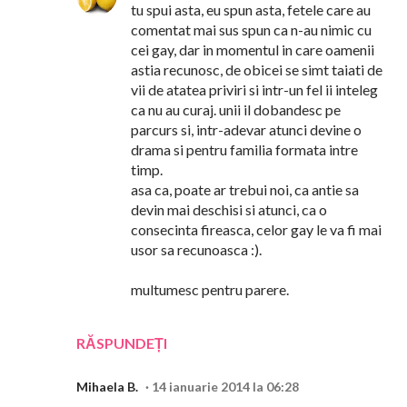
tu spui asta, eu spun asta, fetele care au
comentat mai sus spun ca n-au nimic cu
cei gay, dar in momentul in care oamenii
astia recunosc, de obicei se simt taiati de
vii de atatea priviri si intr-un fel ii inteleg
ca nu au curaj. unii il dobandesc pe
parcurs si, intr-adevar atunci devine o
drama si pentru familia formata intre
timp.
asa ca, poate ar trebui noi, ca antie sa
devin mai deschisi si atunci, ca o
consecinta fireasca, celor gay le va fi mai
usor sa recunoasca :).
multumesc pentru parere.
RĂSPUNDEȚI
Mihaela B.
14 ianuarie 2014 la 06:28