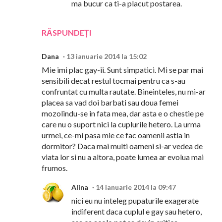
ma bucur ca ti-a placut postarea.
RĂSPUNDEȚI
Dana
13 ianuarie 2014 la 15:02
Mie imi plac gay-ii. Sunt simpatici. Mi se par mai
sensibili decat restul tocmai pentru ca s-au
confruntat cu multa rautate. Bineinteles, nu mi-ar
placea sa vad doi barbati sau doua femei
mozolindu-se in fata mea, dar asta e o chestie pe
care nu o suport nici la cuplurile hetero. La urma
urmei, ce-mi pasa mie ce fac oamenii astia in
dormitor? Daca mai multi oameni si-ar vedea de
viata lor si nu a altora, poate lumea ar evolua mai
frumos.
Alina
14 ianuarie 2014 la 09:47
nici eu nu inteleg pupaturile exagerate
indiferent daca cuplul e gay sau hetero,