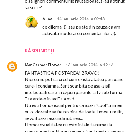
o sa ignori commenturile rautacioase, s-au abtinut
sa scrie?
Alina
14 ianuarie 2014 la 09:43
ce dilema :)). sau poate din cauza ca am
activata moderarea comentariilor :)).
RĂSPUNDEȚI
IAmCarmenFlower
13 ianuarie 2014 la 12:16
FANTASTICA POSTAREA! BRAVO!
Nici eu nu pot sa cred cum exista atatea persoane
care-I condamna. Sunt scarbita de asa-zisii
intelectuali care-si expun parerile la tv sub forma:
" sa arda-n in iad" s.a.m.d.
Nu esti homosexual pentru ca asa-i "cool"...nimeni
nu-si doreste sa fie respins de toata lumea, umilit,
nevoit sa-si ascunda iubirea...
Homosexualitatea nu este intalnita numai la
specia noastra, Homo sapiens. Sunt pesti, pinguini