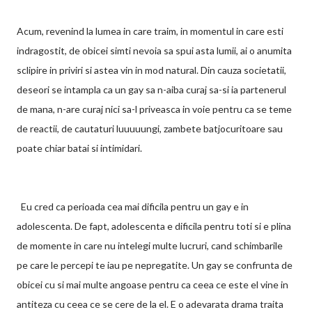
Acum, revenind la lumea in care traim, in momentul in care esti
indragostit, de obicei simti nevoia sa spui asta lumii, ai o anumita
sclipire in priviri si astea vin in mod natural. Din cauza societatii,
deseori se intampla ca un gay sa n-aiba curaj sa-si ia partenerul
de mana, n-are curaj nici sa-l priveasca in voie pentru ca se teme
de reactii, de cautaturi luuuuungi, zambete batjocuritoare sau
poate chiar batai si intimidari.
Eu cred ca perioada cea mai dificila pentru un gay e in
adolescenta. De fapt, adolescenta e dificila pentru toti si e plina
de momente in care nu intelegi multe lucruri, cand schimbarile
pe care le percepi te iau pe nepregatite. Un gay se confrunta de
obicei cu si mai multe angoase pentru ca ceea ce este el vine in
antiteza cu ceea ce se cere de la el. E o adevarata drama traita