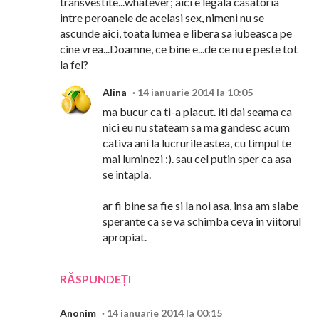
transvestite...whatever; aici e legala casatoria
intre peroanele de acelasi sex, nimeni nu se
ascunde aici, toata lumea e libera sa iubeasca pe
cine vrea...Doamne, ce bine e...de ce nu e peste tot
la fel?
Alina
14 ianuarie 2014 la 10:05
ma bucur ca ti-a placut. iti dai seama ca
nici eu nu stateam sa ma gandesc acum
cativa ani la lucrurile astea, cu timpul te
mai luminezi :). sau cel putin sper ca asa
se intapla.
ar fi bine sa fie si la noi asa, insa am slabe
sperante ca se va schimba ceva in viitorul
apropiat.
RĂSPUNDEȚI
Anonim
14 ianuarie 2014 la 00:15