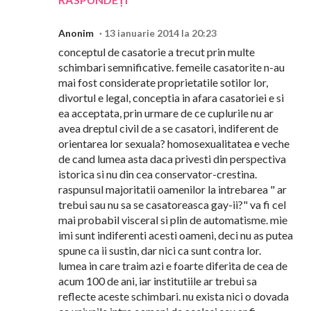
Anonim
13 ianuarie 2014 la 20:23
conceptul de casatorie a trecut prin multe
schimbari semnificative. femeile casatorite n-au
mai fost considerate proprietatile sotilor lor,
divortul e legal, conceptia in afara casatoriei e si
ea acceptata, prin urmare de ce cuplurile nu ar
avea dreptul civil de a se casatori, indiferent de
orientarea lor sexuala? homosexualitatea e veche
de cand lumea asta daca privesti din perspectiva
istorica si nu din cea conservator-crestina.
raspunsul majoritatii oamenilor la intrebarea " ar
trebui sau nu sa se casatoreasca gay-ii?" va fi cel
mai probabil visceral si plin de automatisme. mie
imi sunt indiferenti acesti oameni, deci nu as putea
spune ca ii sustin, dar nici ca sunt contra lor.
lumea in care traim azi e foarte diferita de cea de
acum 100 de ani, iar institutiile ar trebui sa
reflecte aceste schimbari. nu exista nici o dovada