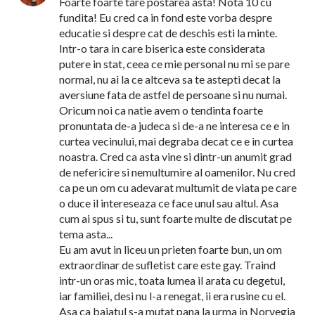
Foarte foarte tare postarea asta! Nota 10 cu
fundita! Eu cred ca in fond este vorba despre
educatie si despre cat de deschis esti la minte.
Intr-o tara in care biserica este considerata
putere in stat, ceea ce mie personal nu mi se pare
normal, nu ai la ce altceva sa te astepti decat la
aversiune fata de astfel de persoane si nu numai.
Oricum noi ca natie avem o tendinta foarte
pronuntata de-a judeca si de-a ne interesa ce e in
curtea vecinului, mai degraba decat ce e in curtea
noastra. Cred ca asta vine si dintr-un anumit grad
de nefericire si nemultumire al oamenilor. Nu cred
ca pe un om cu adevarat multumit de viata pe care
o duce il intereseaza ce face unul sau altul. Asa
cum ai spus si tu, sunt foarte multe de discutat pe
tema asta...
Eu am avut in liceu un prieten foarte bun, un om
extraordinar de sufletist care este gay. Traind
intr-un oras mic, toata lumea il arata cu degetul,
iar familiei, desi nu l-a renegat, ii era rusine cu el.
Asa ca baiatul s-a mutat pana la urma in Norvegia