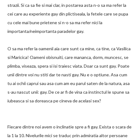
strazii. Si ca sa fie si mai clar, in postarea asta n-o sa ma refer la
cei care au experiente gay din plictiseala, la fetele care se pupa
cu cele mai bune prietene si n-o sa ma refer nici la
importanta/neimportanta paradelor gay.
O sa ma refer la oamenii aia care sunt ca mine, ca tine, ca Vasilica
si Maricica! Oameni obisnuiti, care mananca, dorm, muncesc, se
plimba, viseaza, spera si isi traiesc viata. Doar ca sunt gay. Poate
unii dintre voi nu stiti dar te nasti gay. Nu e o optiune. Asa cum
tu ai ochii caprui sau asa cum am eu parul saten de la natura, asa
s-au nascut unii: gay. De ce ar fi de vina ca instinctul le spune sa
iubeasca si sa doreasca pe cineva de acelasi sex?
Fiecare dintre noi avem o inclinatie spre a fi gay. Exista o scara de
la 1 la 10. Nivelurile mici se traduc prin admiratia altor persoane