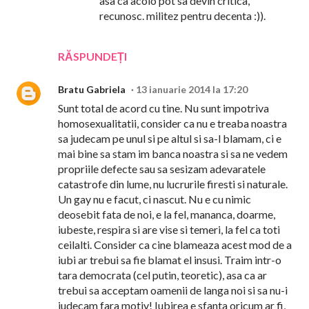
asa ca acolo pot sa devin critica,
recunosc. militez pentru decenta :)).
RĂSPUNDEȚI
Bratu Gabriela
13 ianuarie 2014 la 17:20
Sunt total de acord cu tine. Nu sunt impotriva
homosexualitatii, consider ca nu e treaba noastra
sa judecam pe unul si pe altul si sa-l blamam, ci e
mai bine sa stam im banca noastra si sa ne vedem
propriile defecte sau sa sesizam adevaratele
catastrofe din lume, nu lucrurile firesti si naturale.
Un gay nu e facut, ci nascut. Nu e cu nimic
deosebit fata de noi, e la fel, mananca, doarme,
iubeste, respira si are vise si temeri, la fel ca toti
ceilalti. Consider ca cine blameaza acest mod de a
iubi ar trebui sa fie blamat el insusi. Traim intr-o
tara democrata (cel putin, teoretic), asa ca ar
trebui sa acceptam oamenii de langa noi si sa nu-i
judecam fara motiv! Iubirea e sfanta oricum ar fi,