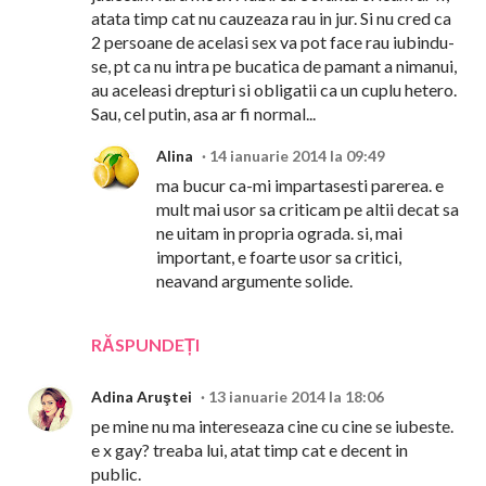
atata timp cat nu cauzeaza rau in jur. Si nu cred ca
2 persoane de acelasi sex va pot face rau iubindu-
se, pt ca nu intra pe bucatica de pamant a nimanui,
au aceleasi drepturi si obligatii ca un cuplu hetero.
Sau, cel putin, asa ar fi normal...
Alina
14 ianuarie 2014 la 09:49
ma bucur ca-mi impartasesti parerea. e
mult mai usor sa criticam pe altii decat sa
ne uitam in propria ograda. si, mai
important, e foarte usor sa critici,
neavand argumente solide.
RĂSPUNDEȚI
Adina Aruştei
13 ianuarie 2014 la 18:06
pe mine nu ma intereseaza cine cu cine se iubeste.
e x gay? treaba lui, atat timp cat e decent in
public.