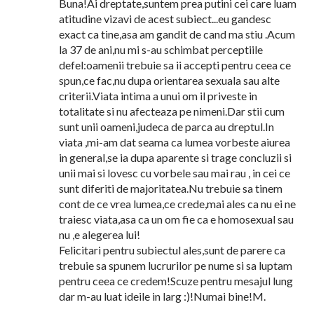
Buna!Ai dreptate,suntem prea putini cei care luam
atitudine vizavi de acest subiect...eu gandesc
exact ca tine,asa am gandit de cand ma stiu .Acum
la 37 de ani,nu mi s-au schimbat perceptiile
defel:oamenii trebuie sa ii accepti pentru ceea ce
spun,ce fac,nu dupa orientarea sexuala sau alte
criterii.Viata intima a unui om il priveste in
totalitate si nu afecteaza pe nimeni.Dar stii cum
sunt unii oameni,judeca de parca au dreptul.In
viata ,mi-am dat seama ca lumea vorbeste aiurea
in general,se ia dupa aparente si trage concluzii si
unii mai si lovesc cu vorbele sau mai rau , in cei ce
sunt diferiti de majoritatea.Nu trebuie sa tinem
cont de ce vrea lumea,ce crede,mai ales ca nu ei ne
traiesc viata,asa ca un om fie ca e homosexual sau
nu ,e alegerea lui!
Felicitari pentru subiectul ales,sunt de parere ca
trebuie sa spunem lucrurilor pe nume si sa luptam
pentru ceea ce credem!Scuze pentru mesajul lung
dar m-au luat ideile in larg :)!Numai bine!M.