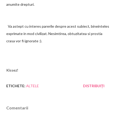
anumite drepturi.
Va astept cu interes parerile despre acest subiect, bineinteles
exprimate in mod civilizat. Nesimtirea, obtuzitatea si prostia
crasa vor fi ignorate :).
Kissez!
ETICHETE:
ALTELE
DISTRIBUIȚI
Comentarii