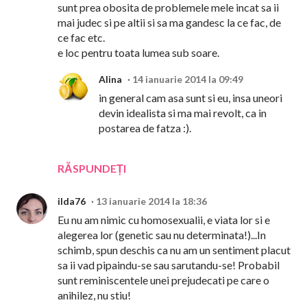
sunt prea obosita de problemele mele incat sa ii
mai judec si pe altii si sa ma gandesc la ce fac, de
ce fac etc.
e loc pentru toata lumea sub soare.
Alina
14 ianuarie 2014 la 09:49
in general cam asa sunt si eu, insa uneori
devin idealista si ma mai revolt, ca in
postarea de fatza :).
RĂSPUNDEȚI
ilda76
13 ianuarie 2014 la 18:36
Eu nu am nimic cu homosexualii, e viata lor si e
alegerea lor (genetic sau nu determinata!)...In
schimb, spun deschis ca nu am un sentiment placut
sa ii vad pipaindu-se sau sarutandu-se! Probabil
sunt reminiscentele unei prejudecati pe care o
anihilez, nu stiu!