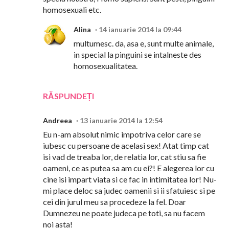
homosexuali etc.
Alina
14 ianuarie 2014 la 09:44
multumesc. da, asa e, sunt multe animale,
in special la pinguini se intalneste des
homosexualitatea.
RĂSPUNDEȚI
Andreea
13 ianuarie 2014 la 12:54
Eu n-am absolut nimic impotriva celor care se
iubesc cu persoane de acelasi sex! Atat timp cat
isi vad de treaba lor, de relatia lor, cat stiu sa fie
oameni, ce as putea sa am cu ei?! E alegerea lor cu
cine isi impart viata si ce fac in intimitatea lor! Nu-
mi place deloc sa judec oamenii si ii sfatuiesc si pe
cei din jurul meu sa procedeze la fel. Doar
Dumnezeu ne poate judeca pe toti, sa nu facem
noi asta!