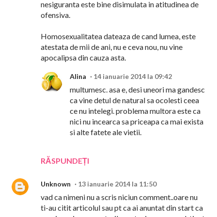
nesiguranta este bine disimulata in atitudinea de
ofensiva.
Homosexualitatea dateaza de cand lumea, este
atestata de mii de ani, nu e ceva nou, nu vine
apocalipsa din cauza asta.
Alina
14 ianuarie 2014 la 09:42
multumesc. asa e, desi uneori ma gandesc
ca vine detul de natural sa ocolesti ceea
ce nu intelegi. problema multora este ca
nici nu incearca sa priceapa ca mai exista
si alte fatete ale vietii.
RĂSPUNDEȚI
Unknown
13 ianuarie 2014 la 11:50
vad ca nimeni nu a scris niciun comment..oare nu
ti-au citit articolul sau pt ca ai anuntat din start ca