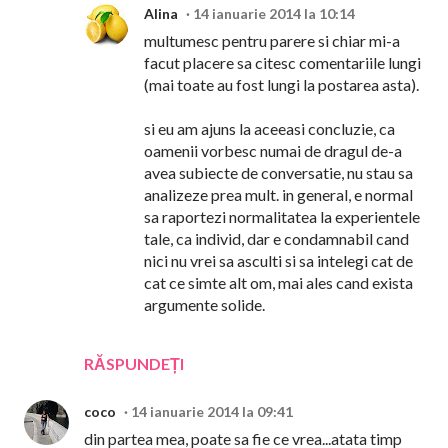
Alina
14 ianuarie 2014 la 10:14
multumesc pentru parere si chiar mi-a
facut placere sa citesc comentariile lungi
(mai toate au fost lungi la postarea asta).
si eu am ajuns la aceeasi concluzie, ca
oamenii vorbesc numai de dragul de-a
avea subiecte de conversatie, nu stau sa
analizeze prea mult. in general, e normal
sa raportezi normalitatea la experientele
tale, ca individ, dar e condamnabil cand
nici nu vrei sa asculti si sa intelegi cat de
cat ce simte alt om, mai ales cand exista
argumente solide.
RĂSPUNDEȚI
coco
14 ianuarie 2014 la 09:41
din partea mea, poate sa fie ce vrea...atata timp