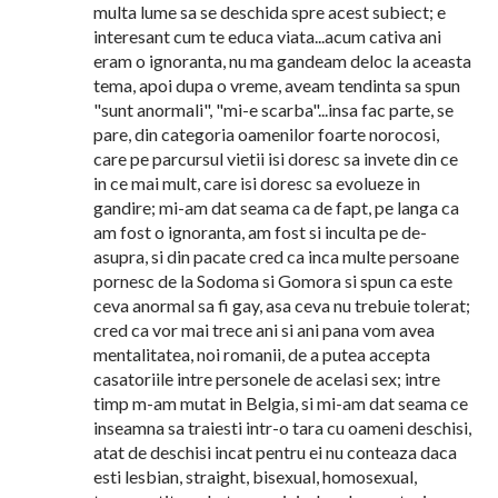
multa lume sa se deschida spre acest subiect; e
interesant cum te educa viata...acum cativa ani
eram o ignoranta, nu ma gandeam deloc la aceasta
tema, apoi dupa o vreme, aveam tendinta sa spun
"sunt anormali", "mi-e scarba"...insa fac parte, se
pare, din categoria oamenilor foarte norocosi,
care pe parcursul vietii isi doresc sa invete din ce
in ce mai mult, care isi doresc sa evolueze in
gandire; mi-am dat seama ca de fapt, pe langa ca
am fost o ignoranta, am fost si inculta pe de-
asupra, si din pacate cred ca inca multe persoane
pornesc de la Sodoma si Gomora si spun ca este
ceva anormal sa fi gay, asa ceva nu trebuie tolerat;
cred ca vor mai trece ani si ani pana vom avea
mentalitatea, noi romanii, de a putea accepta
casatoriile intre personele de acelasi sex; intre
timp m-am mutat in Belgia, si mi-am dat seama ce
inseamna sa traiesti intr-o tara cu oameni deschisi,
atat de deschisi incat pentru ei nu conteaza daca
esti lesbian, straight, bisexual, homosexual,