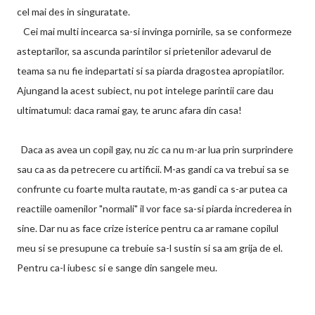
cel mai des in singuratate.
Cei mai multi incearca sa-si invinga pornirile, sa se conformeze
asteptarilor, sa ascunda parintilor si prietenilor adevarul de
teama sa nu fie indepartati si sa piarda dragostea apropiatilor.
Ajungand la acest subiect, nu pot intelege parintii care dau
ultimatumul: daca ramai gay, te arunc afara din casa!
Daca as avea un copil gay, nu zic ca nu m-ar lua prin surprindere
sau ca as da petrecere cu artificii. M-as gandi ca va trebui sa se
confrunte cu foarte multa rautate, m-as gandi ca s-ar putea ca
reactiile oamenilor "normali" il vor face sa-si piarda increderea in
sine. Dar nu as face crize isterice pentru ca ar ramane copilul
meu si se presupune ca trebuie sa-l sustin si sa am grija de el.
Pentru ca-l iubesc si e sange din sangele meu.