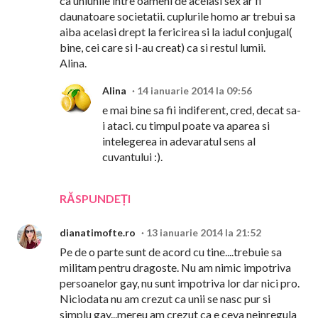
ca uniunile intre oameni de acelasi sex ar fi
daunatoare societatii. cuplurile homo ar trebui sa
aiba acelasi drept la fericirea si la iadul conjugal(
bine, cei care si l-au creat) ca si restul lumii.
Alina.
Alina
14 ianuarie 2014 la 09:56
e mai bine sa fii indiferent, cred, decat sa-
i ataci. cu timpul poate va aparea si
intelegerea in adevaratul sens al
cuvantului :).
RĂSPUNDEȚI
dianatimofte.ro
13 ianuarie 2014 la 21:52
Pe de o parte sunt de acord cu tine....trebuie sa
militam pentru dragoste. Nu am nimic impotriva
persoanelor gay, nu sunt impotriva lor dar nici pro.
Niciodata nu am crezut ca unii se nasc pur si
simplu gay...mereu am crezut ca e ceva neinregula