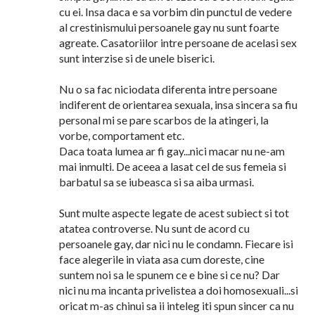
cu ei. Insa daca e sa vorbim din punctul de vedere
al crestinismului persoanele gay nu sunt foarte
agreate. Casatoriilor intre persoane de acelasi sex
sunt interzise si de unele biserici.
Nu o sa fac niciodata diferenta intre persoane
indiferent de orientarea sexuala, insa sincera sa fiu
personal mi se pare scarbos de la atingeri, la
vorbe, comportament etc.
Daca toata lumea ar fi gay...nici macar nu ne-am
mai inmulti. De aceea a lasat cel de sus femeia si
barbatul sa se iubeasca si sa aiba urmasi.
Sunt multe aspecte legate de acest subiect si tot
atatea controverse. Nu sunt de acord cu
persoanele gay, dar nici nu le condamn. Fiecare isi
face alegerile in viata asa cum doreste, cine
suntem noi sa le spunem ce e bine si ce nu? Dar
nici nu ma incanta privelistea a doi homosexuali...si
oricat m-as chinui sa ii inteleg iti spun sincer ca nu