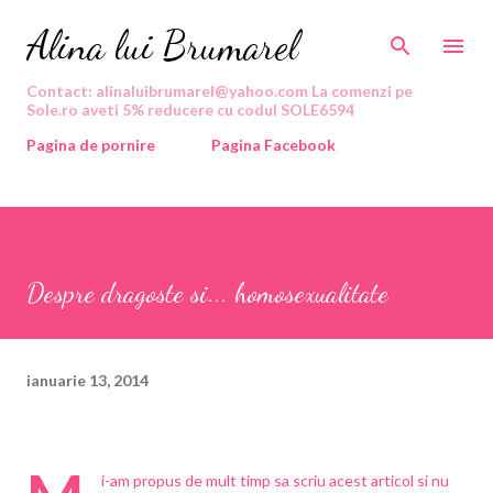
Treceți la conținutul principal
Alina lui Brumarel
Contact: alinaluibrumarel@yahoo.com La comenzi pe
Sole.ro aveti 5% reducere cu codul SOLE6594
Pagina de pornire
Pagina Facebook
Despre dragoste si... homosexualitate
ianuarie 13, 2014
i-am propus de mult timp sa scriu acest articol si nu